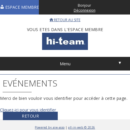
Bonjour
ESPACE MEMBRE
Déconnexion
RETOUR AU SITE
VOUS ETES DANS L'ESPACE MEMBRE
▼
Menu
EVÉNEMENTS
Merci de bien vouloir vous identifier pour accéder à cette page.
Cliquez-ici pour vous identifier
RETOUR
Powered by aiw-asso
|
all-in-web © 2026