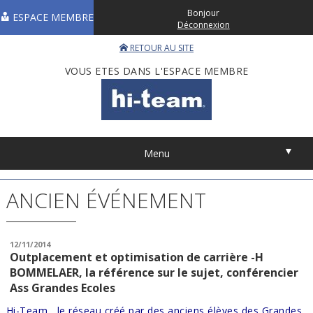
Bonjour
ESPACE MEMBRE
Déconnexion
RETOUR AU SITE
VOUS ETES DANS L'ESPACE MEMBRE
▼
Menu
ANCIEN ÉVÉNEMENT
12/11/2014
Outplacement et optimisation de carrière -H
BOMMELAER, la référence sur le sujet, conférencier
Ass Grandes Ecoles
​Hi-Team, le réseau créé par des anciens élèves des Grandes