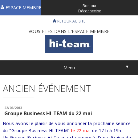
Bonjour
ESPACE MEMBRE
Déconnexion
RETOUR AU SITE
VOUS ETES DANS L'ESPACE MEMBRE
▼
Menu
ANCIEN ÉVÉNEMENT
22/05/2013
Groupe Business HI-TEAM du 22 mai
Nous avons le plaisir de vous annoncer la prochaine séance
du "G
roupe Business
HI-TEAM"
le 22 mai
de 17 h à 19h.
Un Groupe Business Hi-Team est composé d'une dizaine de