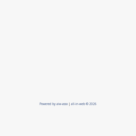
Powered by aiw-asso
|
all-in-web © 2026