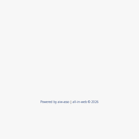
Powered by aiw-asso
|
all-in-web © 2026